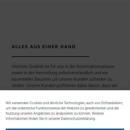
ALLES AUS EINER HAND
Höchste Qualität ist für uns in der Konstruktionsphase
sowie in der Herstellung selbstverständlich und ein
essentieller Baustein um unsere Kunden zufrieden zu
stellen. Unsere Kunden profitieren dabei davon, dass wir
Konstruktion und Fertigung unter einem Dach vereinen.
Unsere vielseitige Fertigungserfahrungen sind
Wir verwenden Cookies und ähnliche Technologien, auch von Drittanbietern,
ebenso eine Grundvoraussetzung wie der ständige
um die ordentliche Funktionsweise der Website zu gewährleisten und die
Kundenkontakt.
Nutzung unseres Angebotes zu analysieren zu können. Weitere
Informationen finden Sie in unserer Datenschutzerklärung.