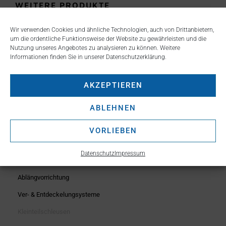
WEITERE PRODUKTE
Wir verwenden Cookies und ähnliche Technologien, auch von Drittanbietern,
um die ordentliche Funktionsweise der Website zu gewährleisten und die
Abgeschirmte Zellen
Nutzung unseres Angebotes zu analysieren zu können. Weitere
Informationen finden Sie in unserer Datenschutzerklärung.
Bleiabschirmbehälter
Fassabfüllanlagen
AKZEPTIEREN
Nassstrahlkabinen
ABLEHNEN
Sortierboxen
Boxensysteme
VORLIEBEN
Handschuboxen
Datenschutz
Impressum
Greifersysteme
Ablängvorrichtung
Ver- & Entdeckelungsysteme
Kleinteilschleusen